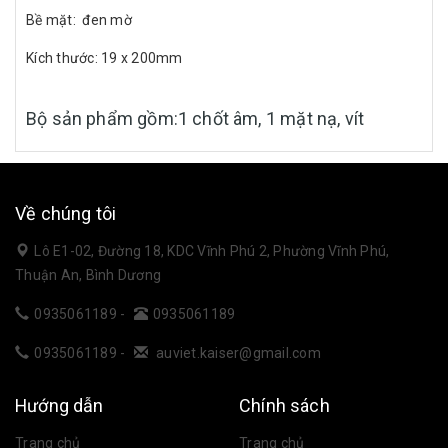
Bề mặt: đen mờ
Kích thước: 19 x 200mm
Bộ sản phẩm gồm:1 chốt âm, 1 mặt nạ, vít
Về chúng tôi
Lô E1-02, Đường 18, KDC Vĩnh Phú 2, Phường Vĩnh Phú,
Thuận An, Bình Dương
0935061189
-
0935061189
0935061189
-
auviet.kaiser@gmail.com
Hướng dẫn
Chính sách
Trang chủ
Trang chủ