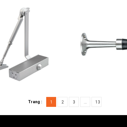
Trang :
1
2
3
...
13