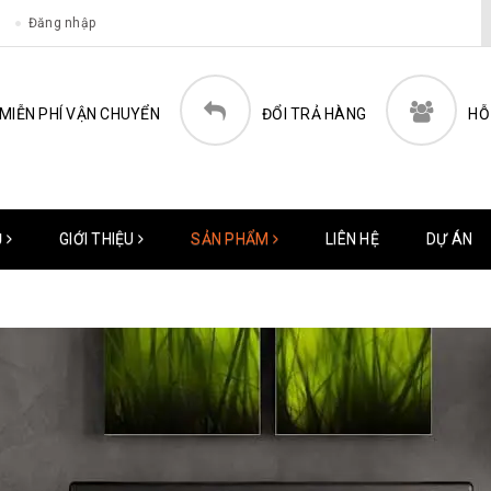
Đăng nhập
MIỄN PHÍ VẬN CHUYỂN
ĐỔI TRẢ HÀNG
HỖ
Ủ
GIỚI THIỆU
SẢN PHẨM
LIÊN HỆ
DỰ ÁN