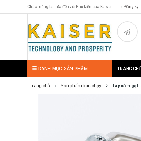
Chào mừng bạn đã đến với Phụ kiện cửa Kaiser !
Đăng ký
DANH MỤC SẢN PHẨM
TRANG CH
Trang chủ
Sản phẩm bán chạy
Tay nắm gạt 