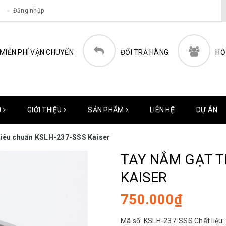
Đăng nhập
MIỄN PHÍ VẬN CHUYỂN
ĐỔI TRẢ HÀNG
HỖ
Ủ
GIỚI THIỆU
SẢN PHẨM
LIÊN HỆ
DỰ ÁN
tiêu chuẩn KSLH-237-SSS Kaiser
TAY NẮM GẠT T
KAISER
750.000₫
Mã số: KSLH-237-SSS Chất liệ